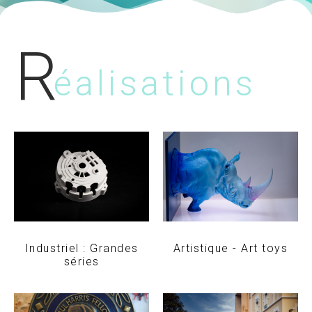
R
éalisations
Industriel : Grandes
Artistique - Art toys
séries