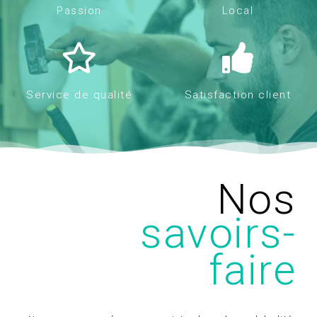
Passion
Local
Service de qualité
Satisfaction client
Nos
savoirs-
faire